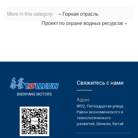
More in this category:
« Горная отрасль
Проект по охране водных ресурсов »
Свяжитесь с нами
S
H
E
N
Y
A
N
G
M
O
T
O
R
S
А
д
р
е
с
№22, Пятнадцатая улица,
Район экономического и
технологического
развития, Шэньян, Китай