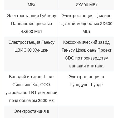
МВт
2X300 МВт
Электростанция Гуйчжоу
Электростанция Цзилинь
Паннань мощностью
Цзютай мощностью 2X600
4X600 МВт
МВт
Электростанция Ганьсу
Коксохимический завод
ЦЗИСКО Хуншэн
Ганьсу Цзюцюань Проект
CDQ по производству
ванадия и титана
Ванадий и титан Чэндэ
Электростанция в
Синьсинь Ко., ООО.
Гуандуне Шунде
устройство TRT доменной
печи объемом 2500 м3
Электростанция в