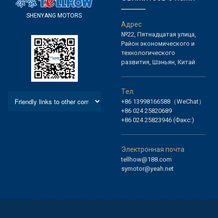
S
H
E
N
Y
A
N
G
M
O
T
O
R
S
А
д
р
е
с
№22, Пятнадцатая улица,
Район экономического и
технологического
развития, Шэньян, Китай
Т
е
л
.
+86 13998166588（WeChat）
+86 024 25820689
+86 024 25823946 (Факс:)
Э
л
е
к
т
р
о
н
н
а
я
п
о
ч
т
а
tellhow@188.com
symotor@yeah.net